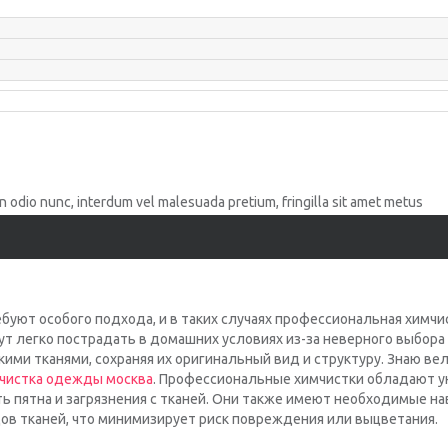
oin odio nunc, interdum vel malesuada pretium, fringilla sit amet metus
уют особого подхода, и в таких случаях профессиональная химч
ут легко пострадать в домашних условиях из-за неверного выбор
акими тканями, сохраняя их оригинальный вид и структуру. Знаю в
чистка одежды москва
. Профессиональные химчистки обладают 
 пятна и загрязнения с тканей. Они также имеют необходимые на
ов тканей, что минимизирует риск повреждения или выцветания.