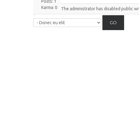
Posts: 1
Karma: 0
The administrator has disabled public wr
GO